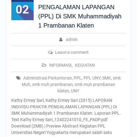
02
PENGALAMAN LAPANGAN
(PPL) Di SMK Muhammadiyah
1 Prambanan Klaten
admin
Leave a comment
INFORMASI
,
KEGIATAN
Administrasi Perkantoran
,
PPL
,
PPL UNY
,
SMK
,
smk
Muh
,
smk muh prambanan
,
smk muh prambanan
klaten
,
UNY
Kathy Ermey Sari, Kathy Ermey Sari (2015) LAPORAN
INDIVIDU PRAKTIK PENGALAMAN LAPANGAN (PPL) Di
SMK Muhammadiyah 1 Prambanan Klaten. Laporan PPL.
Text Kathy Ermey Sari_12402241010_FE_PADP.pdf
Download (2MB) | Preview Abstract Kegiatan PPL
Universitas Negeri Yogyakarta merupakan salah satu