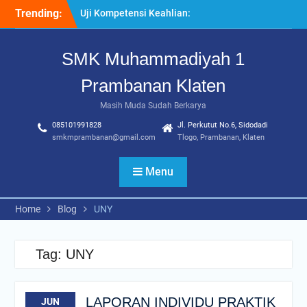
Skip
Trending:
Uji Kompetensi Keahlian:
to
Sinergi SMK Bersama LSP
content
dalam Mencetak Lulusan
SMK Muhammadiyah 1
Kompeten dan Siap Kerja
“Pesantren Ramadan”
Prambanan Klaten
Sebagai Momentum
Bermuhasabah dan
Masih Muda Sudah Berkarya
Perbaikan Diri
085101991828
Jl. Perkutut No.6, Sidodadi
205 Murid Baru Ikuti Fortasi
smkmprambanan@gmail.com
Tlogo, Prambanan, Klaten
dan MPLS, SMK
Muhammadiyah 1
Menu
Prambanan Klaten Perkuat
Komitmen Sekolah Ramah
Anak
Home
Blog
UNY
Tag:
UNY
LAPORAN INDIVIDU PRAKTIK
JUN