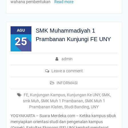
wahana pembentukan
Read more
SMK Muhammadiyah 1
AGU
25
Prambanan Kunjungi FE UNY
admin
Leave a comment
INFORMASI
FE
,
Kunjungan Kampus
,
Kunjungan Ke UNY
,
SMK
,
smk Muh
,
SMK Muh 1 Prambanan
,
SMK Muh 1
Prambanan Klaten
,
Studi Banding
,
UNY
YOGYAKARTA – Suara Merdeka.com – Ketika kampus sibuk
menyiapkan orientasi studi dan pengenalan kampus
(Ospek), Fakultas Ekonomi (FE) UNY kembali mendapat