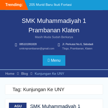
Skip
Trending:
205 Murid Baru Ikuti Fortasi
to
dan MPLS, SMK
content
Muhammadiyah 1
SMK Muhammadiyah 1
Prambanan Klaten Perkuat
Komitmen Sekolah Ramah
Prambanan Klaten
Anak
Uji Kompetensi Keahlian:
Masih Muda Sudah Berkarya
Sinergi SMK Bersama LSP
085101991828
Jl. Perkutut No.6, Sidodadi
dalam Mencetak Lulusan
smkmprambanan@gmail.com
Tlogo, Prambanan, Klaten
Kompeten dan Siap Kerja
“Pesantren Ramadan”
Sebagai Momentum
Menu
Bermuhasabah dan
Perbaikan Diri
Home
Blog
Kunjungan Ke UNY
Tag:
Kunjungan Ke UNY
SMK Muhammadiyah 1
AGU