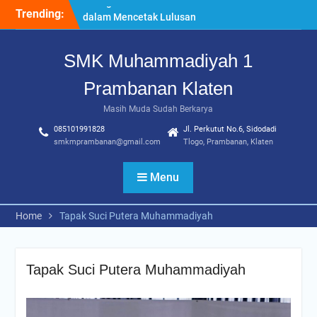
Skip
Trending:
“Pesantren Ramadan”
to
Sebagai Momentum
content
Bermuhasabah dan
SMK Muhammadiyah 1
Perbaikan Diri
205 Murid Baru Ikuti Fortasi
Prambanan Klaten
dan MPLS, SMK
Muhammadiyah 1
Masih Muda Sudah Berkarya
Prambanan Klaten Perkuat
085101991828
Jl. Perkutut No.6, Sidodadi
Komitmen Sekolah Ramah
smkmprambanan@gmail.com
Tlogo, Prambanan, Klaten
Anak
Uji Kompetensi Keahlian:
Menu
Sinergi SMK Bersama LSP
dalam Mencetak Lulusan
Kompeten dan Siap Kerja
Home
Tapak Suci Putera Muhammadiyah
Tapak Suci Putera Muhammadiyah