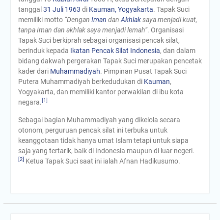
tanggal
31 Juli
1963
di
Kauman, Yogyakarta
. Tapak Suci
memiliki motto
“Dengan
Iman
dan
Akhlak
saya menjadi kuat,
tanpa Iman dan akhlak saya menjadi lemah”
. Organisasi
Tapak Suci berkiprah sebagai organisasi pencak silat,
berinduk kepada
Ikatan Pencak Silat Indonesia
, dan dalam
bidang dakwah pergerakan Tapak Suci merupakan pencetak
kader dari
Muhammadiyah
. Pimpinan Pusat Tapak Suci
Putera Muhammadiyah berkedudukan di
Kauman
,
Yogyakarta, dan memiliki kantor perwakilan di ibu kota
[
1
]
negara.
Sebagai bagian Muhammadiyah yang dikelola secara
otonom, perguruan pencak silat ini terbuka untuk
keanggotaan tidak hanya umat Islam tetapi untuk siapa
saja yang tertarik, baik di Indonesia maupun di luar negeri.
[
2
]
Ketua Tapak Suci saat ini ialah Afnan Hadikusumo.