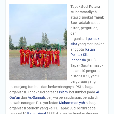
Tapak Suci Putera
Muhammadiyah
,
atau disingkat
Tapak
Suci
, adalah sebuah
aliran, perguruan,
dan
organisasi
pencak
silat
yang merupakan
anggota
Ikatan
Pencak Silat
Indonesia
(IPSI).
Tapak Suci termasuk
dalam 10 perguruan
historis IPSI, yaitu
perguruan yang
menunjang tumbuh dan berkembangnya IPSI sebagai
organisasi. Tapak Suci berasas
Islam
, bersumber pada
Al
Qur’an
dan
As-Sunnah
, berjiwa persaudaraan, berada di
bawah naungan Persyarikatan
Muhammadiyah
sebagai
organisasi otonom yang ke-11. Tapak Suci berdiri pada
tanggal 10
Rabiul Awal
1383 H, atau bertepatan dengan