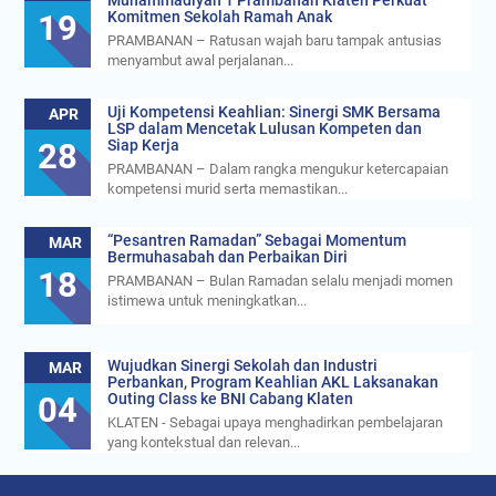
Events
205 Murid Baru Ikuti Fortasi dan MPLS, SMK
JUL
Muhammadiyah 1 Prambanan Klaten Perkuat
19
Komitmen Sekolah Ramah Anak
PRAMBANAN – Ratusan wajah baru tampak antusias
menyambut awal perjalanan...
Uji Kompetensi Keahlian: Sinergi SMK Bersama
APR
LSP dalam Mencetak Lulusan Kompeten dan
28
Siap Kerja
PRAMBANAN – Dalam rangka mengukur ketercapaian
kompetensi murid serta memastikan...
“Pesantren Ramadan” Sebagai Momentum
MAR
Bermuhasabah dan Perbaikan Diri
18
PRAMBANAN – Bulan Ramadan selalu menjadi momen
istimewa untuk meningkatkan...
Wujudkan Sinergi Sekolah dan Industri
MAR