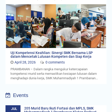
Sekolah Ramah Anak
Juli 19, 2026
0 comments
PRAMBANAN – Ratusan wajah baru tampak antusias
menyambut awal perjalanan mereka di SMK Muhammadiyah 1
Prambanan Klaten pada Senin (13/7)....
Uji Kompetensi Keahlian: Sinergi SMK Bersama LSP
dalam Mencetak Lulusan Kompeten dan Siap Kerja
April 28, 2026
0 comments
PRAMBANAN – Dalam rangka mengukur ketercapaian
kompetensi murid serta memastikan kesiapan lulusan dalam
menghadapi dunia kerja, SMK Muhammadiyah 1 Prambanan...