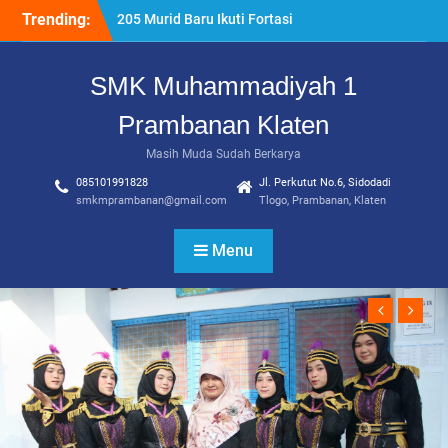
Skip
Trending:
205 Murid Baru Ikuti Fortasi
to
dan MPLS, SMK
content
Muhammadiyah 1
SMK Muhammadiyah 1
Prambanan Klaten Perkuat
Komitmen Sekolah Ramah
Prambanan Klaten
Anak
Uji Kompetensi Keahlian:
Masih Muda Sudah Berkarya
Sinergi SMK Bersama LSP
085101991828
Jl. Perkutut No.6, Sidodadi
dalam Mencetak Lulusan
smkmprambanan@gmail.com
Tlogo, Prambanan, Klaten
Kompeten dan Siap Kerja
“Pesantren Ramadan”
Menu
Sebagai Momentum
Bermuhasabah dan
Perbaikan Diri
Previous
Next