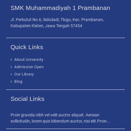
Perbankan, Program Keahlian AKL Laksanakan
04
Outing Class ke BNI Cabang Klaten
KLATEN - Sebagai upaya menghadirkan pembelajaran
yang kontekstual dan relevan...
SMK Muhammadiyah 1 Prambanan
Jl. Perkutut No.6, Sidodadi, Tlogo, Kec. Prambanan,
Kabupaten Klaten, Jawa Tengah 57454
Quick Links
About University
Admission Open
Our Library
Blog
Social Links