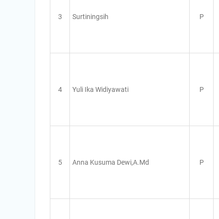
3
Surtiningsih
P
4
Yuli Ika Widiyawati
P
5
Anna Kusuma Dewi,A.Md
P