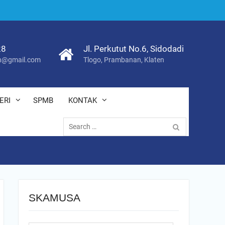
28
Jl. Perkutut No.6, Sidodadi
@gmail.com
Tlogo, Prambanan, Klaten
ERI
SPMB
KONTAK
Search
for:
SKAMUSA
Search