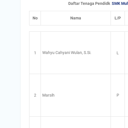
Daftar Tenaga Pendidk
SMK Muh
No
Nama
L/P
Wahyu Cahyani Wulan, S.Si.
1
L
2
Marsih
P