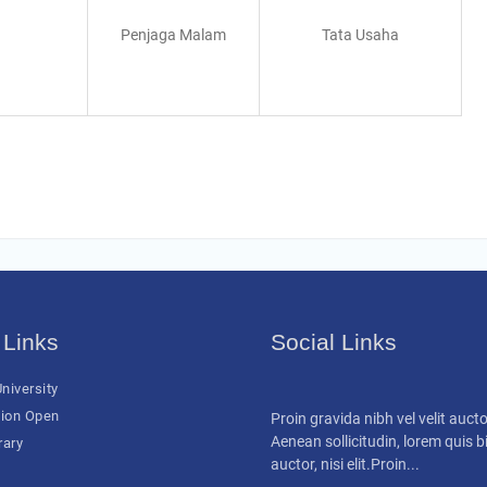
Penjaga Malam
Tata Usaha
 Links
Social Links
niversity
ion Open
Proin gravida nibh vel velit aucto
Aenean sollicitudin, lorem quis
rary
auctor, nisi elit.Proin...