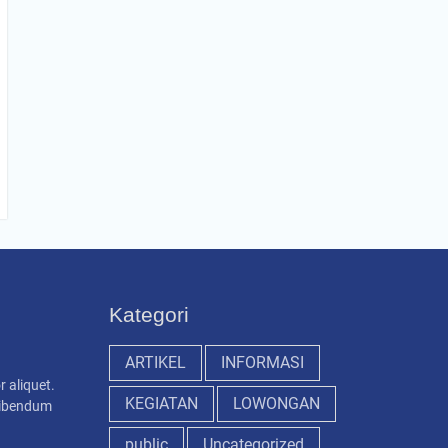
Kategori
ARTIKEL
INFORMASI
r aliquet.
KEGIATAN
LOWONGAN
 bibendum
public
Uncategorized