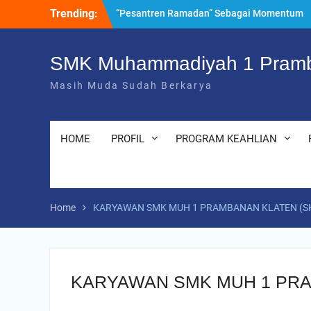
Skip
Trending:
“Pesantren Ramadan” Sebagai Momentum
to
Bermuhasabah dan Perbaikan Diri
content
205 Murid Baru Ikuti Fortasi dan MPLS,
SMK Muhammadiyah 1 Prambanan Klaten
SMK Muhammadiyah 1 Pramb
Perkuat Komitmen Sekolah Ramah Anak
Masih Muda Sudah Berkarya
Uji Kompetensi Keahlian: Sinergi SMK
Bersama LSP dalam Mencetak Lulusan
Kompeten dan Siap Kerja
HOME
PROFIL
PROGRAM KEAHLIAN
Home
KARYAWAN SMK MUH 1 PRAMBANAN KLATEN (S
KARYAWAN SMK MUH 1 PRA