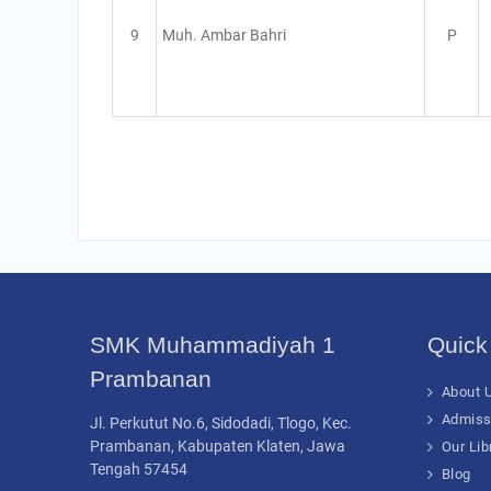
9
P
Muh. Ambar Bahri
SMK Muhammadiyah 1
Quick
Prambanan
About U
Admiss
Jl. Perkutut No.6, Sidodadi, Tlogo, Kec.
Prambanan, Kabupaten Klaten, Jawa
Our Lib
Tengah 57454
Blog