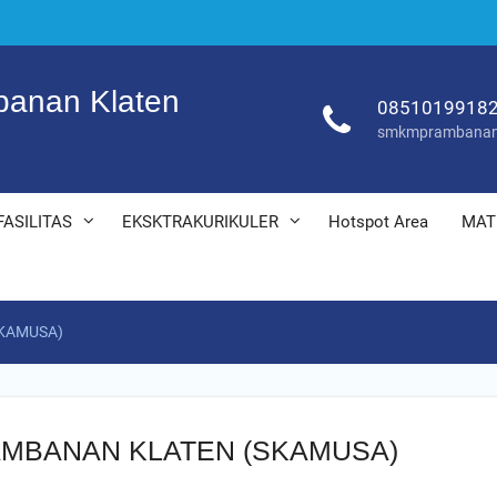
anan Klaten
0851019918
smkmprambanan
FASILITAS
EKSKTRAKURIKULER
Hotspot Area
MAT
KAMUSA)
MBANAN KLATEN (SKAMUSA)