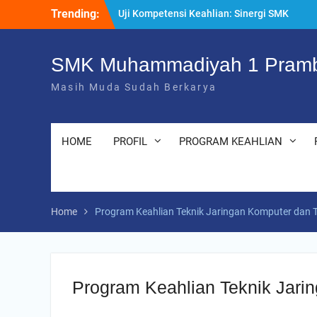
Skip
Trending:
Uji Kompetensi Keahlian: Sinergi SMK
to
Bersama LSP dalam Mencetak Lulusan
content
Kompeten dan Siap Kerja
“Pesantren Ramadan” Sebagai Momentum
SMK Muhammadiyah 1 Pramb
Bermuhasabah dan Perbaikan Diri
Masih Muda Sudah Berkarya
205 Murid Baru Ikuti Fortasi dan MPLS,
SMK Muhammadiyah 1 Prambanan Klaten
Perkuat Komitmen Sekolah Ramah Anak
HOME
PROFIL
PROGRAM KEAHLIAN
Home
Program Keahlian Teknik Jaringan Komputer dan 
Program Keahlian Teknik Jari