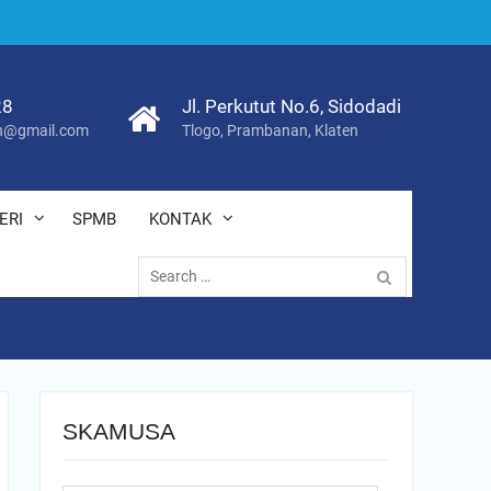
28
Jl. Perkutut No.6, Sidodadi
@gmail.com
Tlogo, Prambanan, Klaten
ERI
SPMB
KONTAK
Search
for:
SKAMUSA
Search