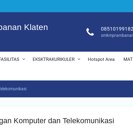
anan Klaten
0851019918
smkmprambanan
FASILITAS
EKSKTRAKURIKULER
Hotspot Area
MAT
Telekomunikasi
ngan Komputer dan Telekomunikasi