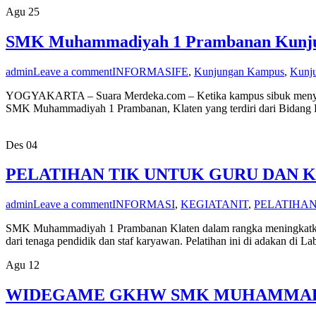
Agu
25
SMK Muhammadiyah 1 Prambanan Kunj
admin
Leave a comment
INFORMASI
FE
,
Kunjungan Kampus
,
Kunj
YOGYAKARTA – Suara Merdeka.com – Ketika kampus sibuk menyiapka
SMK Muhammadiyah 1 Prambanan, Klaten yang terdiri dari Bidang K
Des
04
PELATIHAN TIK UNTUK GURU DAN
admin
Leave a comment
INFORMASI
,
KEGIATAN
IT
,
PELATIHA
SMK Muhammadiyah 1 Prambanan Klaten dalam rangka meningkatkan ki
dari tenaga pendidik dan staf karyawan. Pelatihan ini di adakan di 
Agu
12
WIDEGAME GKHW SMK MUHAMMADI