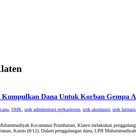
laten
 Kumpulkan Dana Untuk Korban Gempa A
ncana
,
SMK
,
smk administrasi perkantoran
,
smk akuntansi
,
smk farmasi
uhammadiyah Kecamatan Prambanan, Klaten melakukan penggalangan
mbanan, Kamis (8/12). Dalam penggalangan dana, LPB Muhammadiya