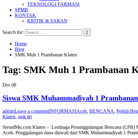
TEKNOLOGI FARMASI
SPMB
KONTAK
KRITIK & SARAN
Search for:
Home
Blog
SMK Muh 1 Prambanan Klaten
Tag:
SMK Muh 1 Prambanan K
Des
08
Siswa SMK Muhammadiyah 1 Prambanan
admin
Leave a comment
INFORMASI
Aceh
,
BENCANA
,
Peduli Be
Klaten
,
smk tkj
SieradMu.com Klaten – Lembaga Penanggulangan Bencana (LPB) M
Aceh. Penggalangan dana diawali dari SMK Muhammadiyah 1 Pra