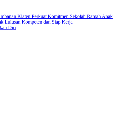
ambanan Klaten Perkuat Komitmen Sekolah Ramah Anak
k Lulusan Kompeten dan Siap Kerja
kan Diri