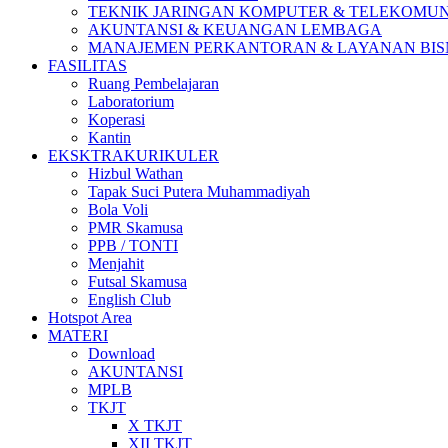
TEKNIK JARINGAN KOMPUTER & TELEKOMUN
AKUNTANSI & KEUANGAN LEMBAGA
MANAJEMEN PERKANTORAN & LAYANAN BIS
FASILITAS
Ruang Pembelajaran
Laboratorium
Koperasi
Kantin
EKSKTRAKURIKULER
Hizbul Wathan
Tapak Suci Putera Muhammadiyah
Bola Voli
PMR Skamusa
PPB / TONTI
Menjahit
Futsal Skamusa
English Club
Hotspot Area
MATERI
Download
AKUNTANSI
MPLB
TKJT
X TKJT
XII TKJT