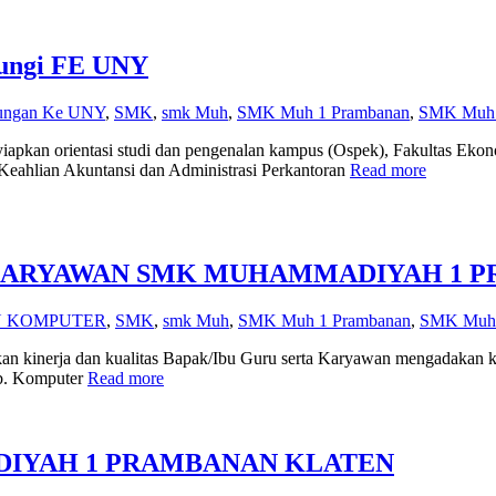
ungi FE UNY
ungan Ke UNY
,
SMK
,
smk Muh
,
SMK Muh 1 Prambanan
,
SMK Muh 1
n orientasi studi dan pengenalan kampus (Ospek), Fakultas Ekonom
eahlian Akuntansi dan Administrasi Perkantoran
Read more
 KARYAWAN SMK MUHAMMADIYAH 1 
N KOMPUTER
,
SMK
,
smk Muh
,
SMK Muh 1 Prambanan
,
SMK Muh 
nerja dan kualitas Bapak/Ibu Guru serta Karyawan mengadakan kegiata
Lab. Komputer
Read more
YAH 1 PRAMBANAN KLATEN