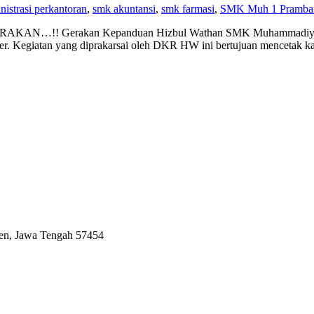
istrasi perkantoran
,
smk akuntansi
,
smk farmasi
,
SMK Muh 1 Pramba
! Gerakan Kepanduan Hizbul Wathan SMK Muhammadiyah 1
er. Kegiatan yang diprakarsai oleh DKR HW ini bertujuan mencetak 
ten, Jawa Tengah 57454