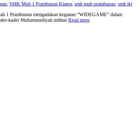
nan
,
SMK Muh 1 Prambanan Klaten
,
smk muh prambanan
,
smk tkj
 Prambanan mengadakan kegiatan “WIDEGAME” dalam
kader-kader Muhammadiyah militan
Read more