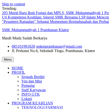
Skip to content
Trending:
205 Murid Baru Ikuti Fortasi dan MPLS, SMK Muhammadiyah 1 Pr
Uji Kompetensi Keahlian: Sinergi SMK Bersama LSP dalam Menceta
“Pesantren Ramadan” Sebagai Momentum Bermuhasabah dan Perbai
SMK Muhammadiyah 1 Prambanan Klaten
Masih Muda Sudah Berkarya
085101991828
smkmprambanan@gmail.com
Jl. Perkutut No.6, Sidodadi
Tlogo, Prambanan, Klaten
Menu
HOME
PROFIL
Sejarah Berdiri
Visi dan Misi
Pengajar
Staff Karyawan
INFO GTK
Lokasi
PROGRAM KEAHLIAN
TEKNOLOGI FARMASI