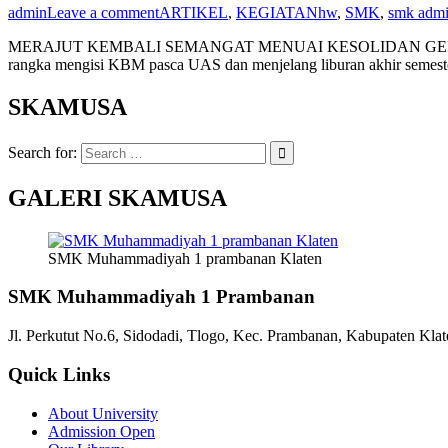
admin
Leave a comment
ARTIKEL
,
KEGIATAN
hw
,
SMK
,
smk admin
MERAJUT KEMBALI SEMANGAT MENUAI KESOLIDAN GERAKAN…!
rangka mengisi KBM pasca UAS dan menjelang liburan akhir semest
SKAMUSA
Search for:
GALERI SKAMUSA
SMK Muhammadiyah 1 prambanan Klaten
SMK Muhammadiyah 1 Prambanan
Jl. Perkutut No.6, Sidodadi, Tlogo, Kec. Prambanan, Kabupaten Kla
Quick Links
About University
Admission Open