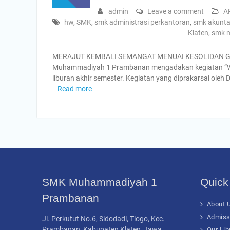
admin
Leave a comment
A
hw
,
SMK
,
smk administrasi perkantoran
,
smk akunta
Klaten
,
smk 
MERAJUT KEMBALI SEMANGAT MENUAI KESOLIDAN GER
Muhammadiyah 1 Prambanan mengadakan kegiatan “W
liburan akhir semester. Kegiatan yang diprakarsai ole
Read more
SMK Muhammadiyah 1
Quick
Prambanan
About U
Admiss
Jl. Perkutut No.6, Sidodadi, Tlogo, Kec.
Prambanan, Kabupaten Klaten, Jawa
Our Lib