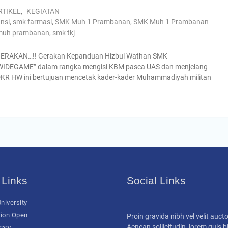
RTIKEL
,
KEGIATAN
nsi
,
smk farmasi
,
SMK Muh 1 Prambanan
,
SMK Muh 1 Prambanan
muh prambanan
,
smk tkj
AKAN…!! Gerakan Kepanduan Hizbul Wathan SMK
IDEGAME” dalam rangka mengisi KBM pasca UAS dan menjelang
h DKR HW ini bertujuan mencetak kader-kader Muhammadiyah militan
 Links
Social Links
niversity
ion Open
Proin gravida nibh vel velit aucto
Aenean sollicitudin, lorem quis
rary