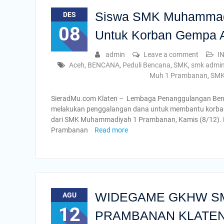
Siswa SMK Muhammad
DES
08
Untuk Korban Gempa 
admin
Leave a comment
I
Aceh
,
BENCANA
,
Peduli Bencana
,
SMK
,
smk admini
Muh 1 Prambanan
,
SMK
SieradMu.com Klaten – Lembaga Penanggulangan Be
melakukan penggalangan dana untuk membantu korban 
dari SMK Muhammadiyah 1 Prambanan, Kamis (8/12)
Prambanan
Read more
WIDEGAME GKHW S
AGU
12
PRAMBANAN KLATE