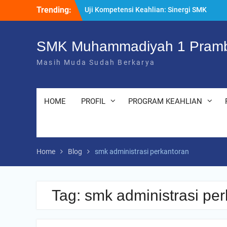
Skip
Trending:
Uji Kompetensi Keahlian: Sinergi SMK
to
Bersama LSP dalam Mencetak Lulusan
content
Kompeten dan Siap Kerja
“Pesantren Ramadan” Sebagai Momentum
SMK Muhammadiyah 1 Pramb
Bermuhasabah dan Perbaikan Diri
Masih Muda Sudah Berkarya
205 Murid Baru Ikuti Fortasi dan MPLS,
SMK Muhammadiyah 1 Prambanan Klaten
Perkuat Komitmen Sekolah Ramah Anak
HOME
PROFIL
PROGRAM KEAHLIAN
Home
Blog
smk administrasi perkantoran
Tag:
smk administrasi pe