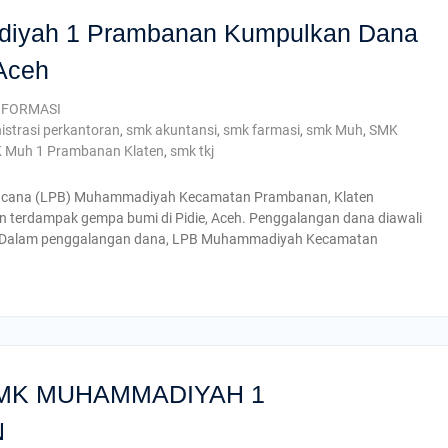
iyah 1 Prambanan Kumpulkan Dana
Aceh
NFORMASI
strasi perkantoran
,
smk akuntansi
,
smk farmasi
,
smk Muh
,
SMK
 Muh 1 Prambanan Klaten
,
smk tkj
ncana (LPB) Muhammadiyah Kecamatan Prambanan, Klaten
terdampak gempa bumi di Pidie, Aceh. Penggalangan dana diawali
. Dalam penggalangan dana, LPB Muhammadiyah Kecamatan
MK MUHAMMADIYAH 1
N