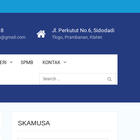
28
Jl. Perkutut No.6, Sidodadi
@gmail.com
Tlogo, Prambanan, Klaten
ERI
SPMB
KONTAK
Search
for:
SKAMUSA
Search