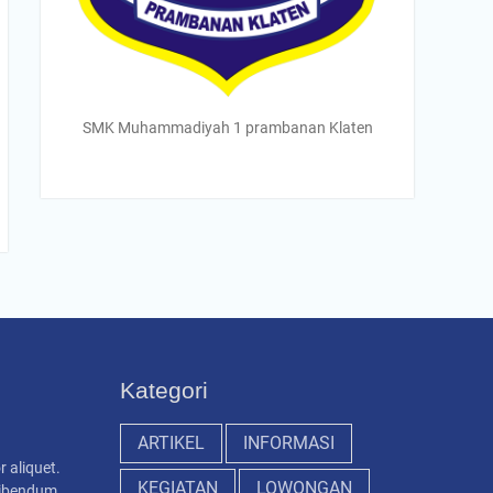
SMK Muhammadiyah 1 prambanan Klaten
Kategori
ARTIKEL
INFORMASI
r aliquet.
KEGIATAN
LOWONGAN
 bibendum