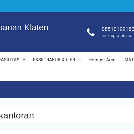
anan Klaten
0851019918
smkmprambanan
FASILITAS
EKSKTRAKURIKULER
Hotspot Area
MAT
rkantoran