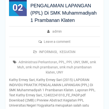
02
PENGALAMAN LAPANGAN
(PPL) Di SMK Muhammadiyah
1 Prambanan Klaten
admin
Leave a comment
INFORMASI
,
KEGIATAN
Administrasi Perkantoran
,
PPL
,
PPL UNY
,
SMK
,
smk
Muh
,
smk muh prambanan
,
smk muh prambanan
klaten
,
UNY
Kathy Ermey Sari, Kathy Ermey Sari (2015) LAPORAN
INDIVIDU PRAKTIK PENGALAMAN LAPANGAN (PPL) Di
SMK Muhammadiyah 1 Prambanan Klaten. Laporan PPL.
Text Kathy Ermey Sari_12402241010_FE_PADP.pdf
Download (2MB) | Preview Abstract Kegiatan PPL
Universitas Negeri Yogyakarta merupakan salah satu