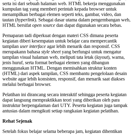
serta isi dari sebuah halaman web. HTML bekerja menggunakan
kumpulan tag yang memberi perintah kepada browser untuk
menampilkan berbagai elemen seperti teks, gambar, video, dan
tautan (
hyperlink
). Sebagai dasar utama dalam pengembangan web,
HTML bersifat
open source
dan dapat digunakan secara bebas.
Pemaparan tadi diperkuat dengan materi CSS dimana peserta
kegiatan diberi kesempatan untuk belajar cara mempercantik
tampilan
user interface
agar lebih menarik dan responsif. CSS
merupakann bahasa
style sheet
yang berfungsi untuk mengatur
tampilan visual halaman web, meliputi tata letak (
layout
), warna,
jenis huruf, serta format berbagai elemen yang dibangun
menggunakan HTML. Dengan memisahkan struktur konten
(HTML) dari aspek tampilan, CSS membantu pengelolaan desain
website agar lebih konsisten, responsif, dan menarik saat diakses
melalui berbagai browser.
Pelatihan ini dirancang secara interaktif sehingga peserta kegiatan
dapat langsung mempraktikkan teori yang diberikan oleh para
instruktur berpengalaman dari UTY. Peserta kegiatan juga tampak
antusias dalam mengikuti setiap rangkaian kegiatan pelatihan.
Rehat Sejenak
Setelah fokus belajar selama beberapa jam, kegiatan dihentikan