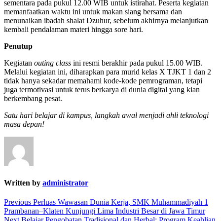
sementara pada pukul 12.00 WIB untuk istirahat. Peserta kegiatan
memanfaatkan waktu ini untuk makan siang bersama dan
menunaikan ibadah shalat Dzuhur, sebelum akhirnya melanjutkan
kembali pendalaman materi hingga sore hari.
Penutup
Kegiatan
outing class
ini resmi berakhir pada pukul 15.00 WIB.
Melalui kegiatan ini, diharapkan para murid kelas X TJKT 1 dan 2
tidak hanya sekadar memahami kode-kode pemrograman, tetapi
juga termotivasi untuk terus berkarya di dunia digital yang kian
berkembang pesat.
Satu hari belajar di kampus, langkah awal menjadi ahli teknologi
masa depan!
Written by
administrator
Navigasi
Previous
Previous
Perluas Wawasan Dunia Kerja, SMK Muhammadiyah 1
post:
Prambanan–Klaten Kunjungi Lima Industri Besar di Jawa Timur
pos
Next
Next
Belajar Pengobatan Tradisional dan Herbal: Program Keahlian