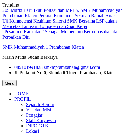
Skip
Trending:
to
205 Murid Baru Ikuti Fortasi dan MPLS, SMK Muhammadiyah 1
content
Prambanan Klaten Perkuat Komitmen Sekolah Ramah Anak
Uji Kompetensi Keahlian: Sinergi SMK Bersama LSP dalam
Mencetak Lulusan Kompeten dan Siap Kerja
“Pesantren Ramadan” Sebagai Momentum Bermuhasabah dan
Perbaikan Diri
SMK Muhammadiyah 1 Prambanan Klaten
Masih Muda Sudah Berkarya
085101991828
smkmprambanan@gmail.com
Jl. Perkutut No.6, Sidodadi
Tlogo, Prambanan, Klaten
Menu
HOME
PROFIL
Sejarah Berdiri
Visi dan Misi
Pengajar
Staff Karyawan
INFO GTK
Lokasi