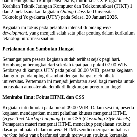
dan meningkatkan kompetensi teknis, murid kelas X Program
Keahlian Teknik Jaringan Komputer dan Telekomunikasi (TJKT) 1
dan 2 melaksanakan kegiatan
Outing Class
ke Universitas
Teknologi Yogyakarta (UTY) pada Selasa, 20 Januari 2026.
Kegiatan ini fokus pada pelatihan intensif di bidang
web
development
, yang menjadi salah satu pilar penting dalam kurikulum
teknologi informasi saat ini.
Perjalanan dan Sambutan Hangat
Semangat para peserta kegiatan sudah terlihat sejak pagi hari.
Rombongan berangkat dari sekolah tepat pada pukul 07.00 WIB.
Setibanya di kampus UTY pada pukul 08.00 WIB, peserta kegiatan
dan guru pendamping disambut dengan hangat oleh pihak
universitas. Pertemuan ini menjadi jembatan awal bagi mereka untuk
merasakan atmosfer akademik di lingkungan perguruan tinggi.
Menimba Ilmu: Fokus HTML dan CSS
Kegiatan inti dimulai pada pukul 09.00 WIB. Dalam sesi ini, peserta
kegiatan mendapatkan materi pelatihan khusus mengenai HTML
(
HyperText Markup Language
) dan CSS (
Cascading Style Sheets
).
Pemaparan materi mengenai HTML mencakup penjelasan struktur
dasar pembuatan halaman
web
. HTML sendiri merupakan bahasa
markup
baku yang berfungsi untuk menyusun struktur, kerangka,