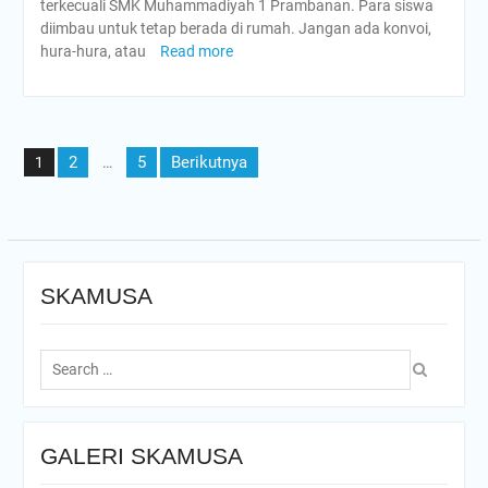
terkecuali SMK Muhammadiyah 1 Prambanan. Para siswa
diimbau untuk tetap berada di rumah. Jangan ada konvoi,
hura-hura, atau
Read more
Navigasi
2
5
Berikutnya
1
…
pos
SKAMUSA
Search
for:
GALERI SKAMUSA