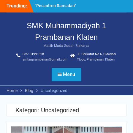
Skip
Trending:
“Pesantren Ramadan”
to
Sebagai Momentum
content
Bermuhasabah dan
SMK Muhammadiyah 1
Perbaikan Diri
205 Murid Baru Ikuti Fortasi
Prambanan Klaten
dan MPLS, SMK
Muhammadiyah 1
Masih Muda Sudah Berkarya
Prambanan Klaten Perkuat
085101991828
Jl. Perkutut No.6, Sidodadi
Komitmen Sekolah Ramah
smkmprambanan@gmail.com
Tlogo, Prambanan, Klaten
Anak
Uji Kompetensi Keahlian:
Menu
Sinergi SMK Bersama LSP
dalam Mencetak Lulusan
Kompeten dan Siap Kerja
Home
Blog
Uncategorized
Kategori:
Uncategorized