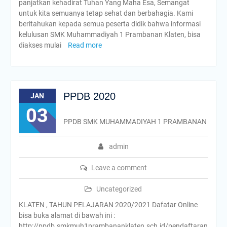
panjatkan kehadirat Tuhan Yang Maha Esa, Semangat
untuk kita semuanya tetap sehat dan berbahagia. Kami
beritahukan kepada semua peserta didik bahwa informasi
kelulusan SMK Muhammadiyah 1 Prambanan Klaten, bisa
diakses mulai
Read more
PPDB 2020
JAN
03
PPDB SMK MUHAMMADIYAH 1 PRAMBANAN
admin
Leave a comment
Uncategorized
KLATEN , TAHUN PELAJARAN 2020/2021 Dafatar Online
bisa buka alamat di bawah ini :
http://ppdb.smkmuh1prambananklaten.sch.id/pendaftaran