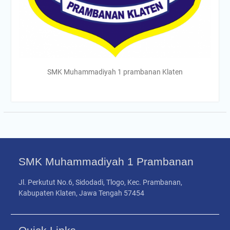
SMK Muhammadiyah 1 prambanan Klaten
SMK Muhammadiyah 1 Prambanan
Jl. Perkutut No.6, Sidodadi, Tlogo, Kec. Prambanan,
Kabupaten Klaten, Jawa Tengah 57454