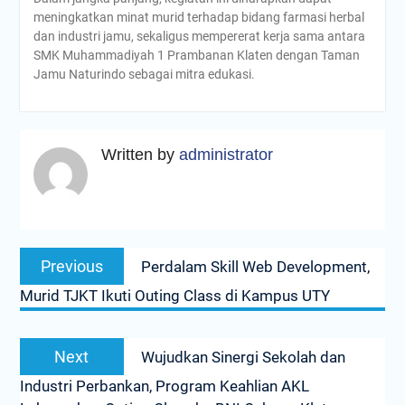
meningkatkan minat murid terhadap bidang farmasi herbal
dan industri jamu, sekaligus mempererat kerja sama antara
SMK Muhammadiyah 1 Prambanan Klaten dengan Taman
Jamu Naturindo sebagai mitra edukasi.
Written by
administrator
Navigasi
Previous
Previous
Perdalam Skill Web Development,
pos
post:
Murid TJKT Ikuti Outing Class di Kampus UTY
Next
Next
Wujudkan Sinergi Sekolah dan
post:
Industri Perbankan, Program Keahlian AKL