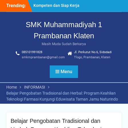
Skip
Trending:
“Pesantren Ramadan”
to
Sebagai Momentum
content
Bermuhasabah dan
SMK Muhammadiyah 1
Perbaikan Diri
205 Murid Baru Ikuti Fortasi
Prambanan Klaten
dan MPLS, SMK
Muhammadiyah 1
Masih Muda Sudah Berkarya
Prambanan Klaten Perkuat
085101991828
Jl. Perkutut No.6, Sidodadi
Komitmen Sekolah Ramah
smkmprambanan@gmail.com
Tlogo, Prambanan, Klaten
Anak
Uji Kompetensi Keahlian:
Menu
Sinergi SMK Bersama LSP
dalam Mencetak Lulusan
Kompeten dan Siap Kerja
Home
INFORMASI
Belajar Pengobatan Tradisional dan Herbal: Program Keahlian
Teknologi Farmasi Kunjungi Eduwisata Taman Jamu Naturindo
Belajar Pengobatan Tradisional dan