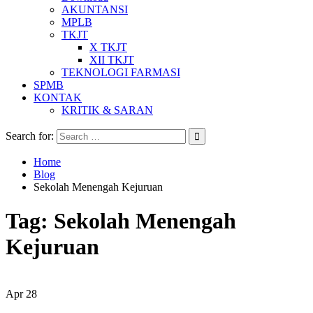
AKUNTANSI
MPLB
TKJT
X TKJT
XII TKJT
TEKNOLOGI FARMASI
SPMB
KONTAK
KRITIK & SARAN
Search for:
Home
Blog
Sekolah Menengah Kejuruan
Tag:
Sekolah Menengah
Kejuruan
Apr
28