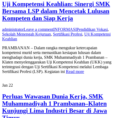
Uji Kompetensi Keahlian: Sinergi SMK
Bersama LSP dalam Mencetak Lulusan
Kompeten dan Siap Kerja
administrator
Leave a comment
INFORMASI
Pendidikan Vokasi
,
Sekolah Menengah Kejuruan
,
Sertifikasi Profesi
,
Uji Kompetensi
Keahlian
PRAMBANAN – Dalam rangka mengukur ketercapaian
kompetensi murid serta memastikan kesiapan lulusan dalam
menghadapi dunia kerja, SMK Muhammadiyah 1 Prambanan –
Klaten menyelenggarakan Uji Kompetensi Keahlian (UKK) yang
terintegrasi dengan Uji Sertifikasi Kompetensi melalui Lembaga
Sertifikasi Profesi (LSP). Kegiatan ini
Read more
Jan
22
Perluas Wawasan Dunia Kerja, SMK
Muhammadiyah 1 Prambanan–Klaten
Kunjungi Lima Industri Besar di Jawa
Timur