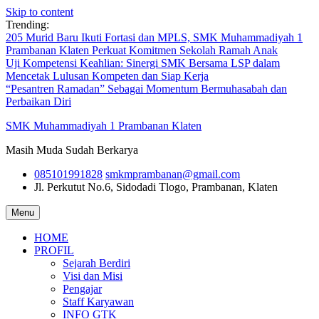
Skip to content
Trending:
205 Murid Baru Ikuti Fortasi dan MPLS, SMK Muhammadiyah 1
Prambanan Klaten Perkuat Komitmen Sekolah Ramah Anak
Uji Kompetensi Keahlian: Sinergi SMK Bersama LSP dalam
Mencetak Lulusan Kompeten dan Siap Kerja
“Pesantren Ramadan” Sebagai Momentum Bermuhasabah dan
Perbaikan Diri
SMK Muhammadiyah 1 Prambanan Klaten
Masih Muda Sudah Berkarya
085101991828
smkmprambanan@gmail.com
Jl. Perkutut No.6, Sidodadi
Tlogo, Prambanan, Klaten
Menu
HOME
PROFIL
Sejarah Berdiri
Visi dan Misi
Pengajar
Staff Karyawan
INFO GTK