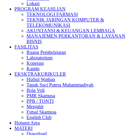
Lokasi
PROGRAM KEAHLIAN
TEKNOLOGI FARMASI
TEKNIK JARINGAN KOMPUTER &
TELEKOMUNIKASI
AKUNTANSI & KEUANGAN LEMBAGA
MANAJEMEN PERKANTORAN & LAYANAN
BISNIS
FASILITAS
Ruang Pembelajaran
Laboratorium
Koperasi
Kantin
EKSKTRAKURIKULER
Hizbul Wathan
Tapak Suci Putera Muhammadiyah
Bola Voli
PMR Skamusa
PPB / TONTI
Menjahit
Futsal Skamusa
English Club
Hotspot Area
MATERI
Download