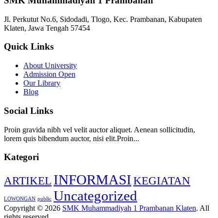
SMK Muhammadiyah 1 Prambanan
Jl. Perkutut No.6, Sidodadi, Tlogo, Kec. Prambanan, Kabupaten
Klaten, Jawa Tengah 57454
Quick Links
About University
Admission Open
Our Library
Blog
Social Links
Proin gravida nibh vel velit auctor aliquet. Aenean sollicitudin,
lorem quis bibendum auctor, nisi elit.Proin...
Kategori
INFORMASI
ARTIKEL
KEGIATAN
Uncategorized
LOWONGAN
public
Copyright © 2026
SMK Muhammadiyah 1 Prambanan Klaten
. All
rights reserved.