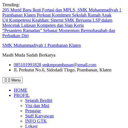
Skip
Trending:
to
205 Murid Baru Ikuti Fortasi dan MPLS, SMK Muhammadiyah 1
content
Prambanan Klaten Perkuat Komitmen Sekolah Ramah Anak
Uji Kompetensi Keahlian: Sinergi SMK Bersama LSP dalam
Mencetak Lulusan Kompeten dan Siap Kerja
“Pesantren Ramadan” Sebagai Momentum Bermuhasabah dan
Perbaikan Diri
SMK Muhammadiyah 1 Prambanan Klaten
Masih Muda Sudah Berkarya
085101991828
smkmprambanan@gmail.com
Jl. Perkutut No.6, Sidodadi
Tlogo, Prambanan, Klaten
Menu
HOME
PROFIL
Sejarah Berdiri
Visi dan Misi
Pengajar
Staff Karyawan
INFO GTK
Lokasi