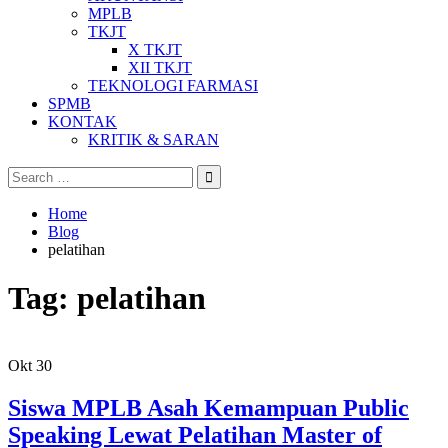
MPLB
TKJT
X TKJT
XII TKJT
TEKNOLOGI FARMASI
SPMB
KONTAK
KRITIK & SARAN
Search
for:
Home
Blog
pelatihan
Tag:
pelatihan
Okt
30
Siswa MPLB Asah Kemampuan Public
Speaking Lewat Pelatihan Master of