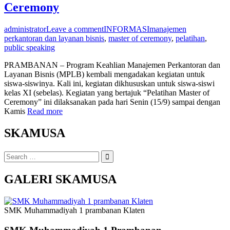
Ceremony
administrator
Leave a comment
INFORMASI
manajemen
perkantoran dan layanan bisnis
,
master of ceremony
,
pelatihan
,
public speaking
PRAMBANAN – Program Keahlian Manajemen Perkantoran dan
Layanan Bisnis (MPLB) kembali mengadakan kegiatan untuk
siswa-siswinya. Kali ini, kegiatan dikhususkan untuk siswa-siswi
kelas XI (sebelas). Kegiatan yang bertajuk “Pelatihan Master of
Ceremony” ini dilaksanakan pada hari Senin (15/9) sampai dengan
Kamis
Read more
SKAMUSA
Search
for:
GALERI SKAMUSA
SMK Muhammadiyah 1 prambanan Klaten