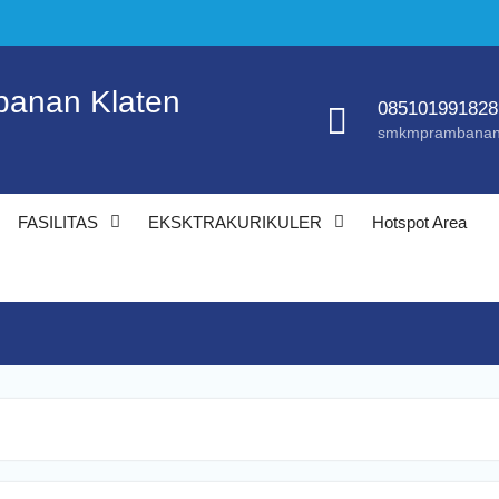
anan Klaten
085101991828
smkmprambanan
FASILITAS
EKSKTRAKURIKULER
Hotspot Area