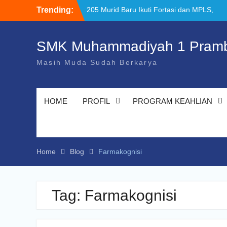
Skip
Trending:
205 Murid Baru Ikuti Fortasi dan MPLS,
to
SMK Muhammadiyah 1 Prambanan Klaten
content
Perkuat Komitmen Sekolah Ramah Anak
Uji Kompetensi Keahlian: Sinergi SMK
SMK Muhammadiyah 1 Pramb
Bersama LSP dalam Mencetak Lulusan
Masih Muda Sudah Berkarya
Kompeten dan Siap Kerja
“Pesantren Ramadan” Sebagai
Momentum Bermuhasabah dan Perbaikan
Diri
HOME
PROFIL
PROGRAM KEAHLIAN
Home
Blog
Farmakognisi
Tag:
Farmakognisi