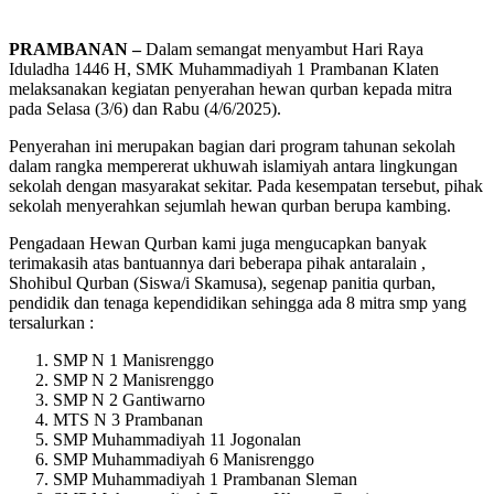
PRAMBANAN –
Dalam semangat menyambut Hari Raya
Iduladha 1446 H, SMK Muhammadiyah 1 Prambanan Klaten
melaksanakan kegiatan penyerahan hewan qurban kepada mitra
pada Selasa (3/6) dan Rabu (4/6/2025).
Penyerahan ini merupakan bagian dari program tahunan sekolah
dalam rangka mempererat ukhuwah islamiyah antara lingkungan
sekolah dengan masyarakat sekitar. Pada kesempatan tersebut, pihak
sekolah menyerahkan sejumlah hewan qurban berupa kambing.
Pengadaan Hewan Qurban kami juga mengucapkan banyak
terimakasih atas bantuannya dari beberapa pihak antaralain ,
Shohibul Qurban (Siswa/i Skamusa), segenap panitia qurban,
pendidik dan tenaga kependidikan sehingga ada 8 mitra smp yang
tersalurkan :
SMP N 1 Manisrenggo
SMP N 2 Manisrenggo
SMP N 2 Gantiwarno
MTS N 3 Prambanan
SMP Muhammadiyah 11 Jogonalan
SMP Muhammadiyah 6 Manisrenggo
SMP Muhammadiyah 1 Prambanan Sleman