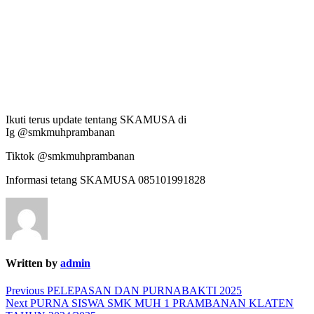
Ikuti terus update tentang SKAMUSA di
Ig @smkmuhprambanan
Tiktok @smkmuhprambanan
Informasi tetang SKAMUSA 085101991828
Written by
admin
Navigasi
Previous
Previous
PELEPASAN DAN PURNABAKTI 2025
Next
post:
Next
PURNA SISWA SMK MUH 1 PRAMBANAN KLATEN
pos