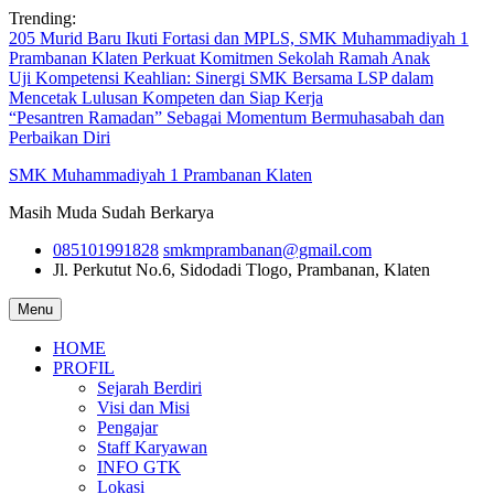
Skip
Trending:
to
205 Murid Baru Ikuti Fortasi dan MPLS, SMK Muhammadiyah 1
content
Prambanan Klaten Perkuat Komitmen Sekolah Ramah Anak
Uji Kompetensi Keahlian: Sinergi SMK Bersama LSP dalam
Mencetak Lulusan Kompeten dan Siap Kerja
“Pesantren Ramadan” Sebagai Momentum Bermuhasabah dan
Perbaikan Diri
SMK Muhammadiyah 1 Prambanan Klaten
Masih Muda Sudah Berkarya
085101991828
smkmprambanan@gmail.com
Jl. Perkutut No.6, Sidodadi
Tlogo, Prambanan, Klaten
Menu
HOME
PROFIL
Sejarah Berdiri
Visi dan Misi
Pengajar
Staff Karyawan
INFO GTK
Lokasi