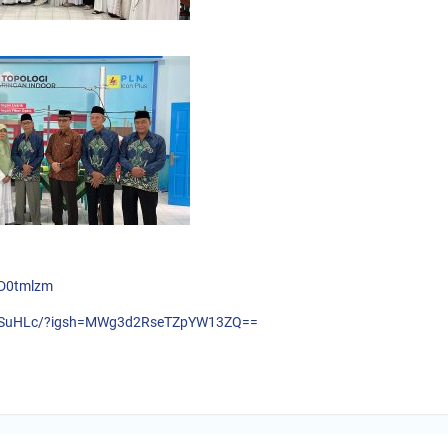
UD0tmlzm
gwSuHLc/?igsh=MWg3d2RseTZpYW13ZQ==