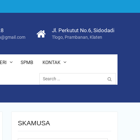
28
Jl. Perkutut No.6, Sidodadi
@gmail.com
Tlogo, Prambanan, Klaten
ERI
SPMB
KONTAK
Search
for:
SKAMUSA
Search