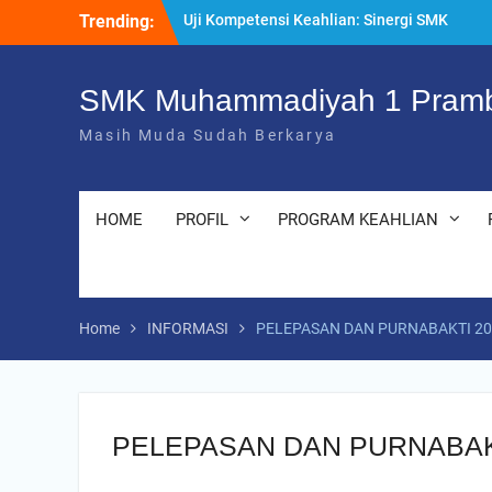
Skip
Trending:
“Pesantren Ramadan” Sebagai Momentum
to
Bermuhasabah dan Perbaikan Diri
content
205 Murid Baru Ikuti Fortasi dan MPLS,
SMK Muhammadiyah 1 Prambanan Klaten
SMK Muhammadiyah 1 Pramb
Perkuat Komitmen Sekolah Ramah Anak
Masih Muda Sudah Berkarya
Uji Kompetensi Keahlian: Sinergi SMK
Bersama LSP dalam Mencetak Lulusan
Kompeten dan Siap Kerja
HOME
PROFIL
PROGRAM KEAHLIAN
Home
INFORMASI
PELEPASAN DAN PURNABAKTI 2
PELEPASAN DAN PURNABAK