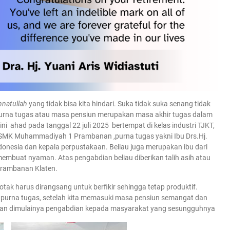
nnatullah
yang tidak bisa kita hindari. Suka tidak suka senang tidak
 Purna tugas atau masa pensiun merupakan masa akhir tugas dalam
ni ahad pada tanggal 22 juli 2025 bertempat di kelas industri TJKT,
n SMK Muhammadiyah 1 Prambanan ,purna tugas yakni Ibu Drs.Hj.
ndonesia dan kepala perpustakaan. Beliau juga merupakan ibu dari
embuat nyaman. Atas pengabdian beliau diberikan talih asih atau
rambanan Klaten.
 otak harus dirangsang untuk berfikir sehingga tetap produktif.
 purna tugas, setelah kita memasuki masa pensiun semangat dan
akan dimulainya pengabdian kepada masyarakat yang sesungguhnya