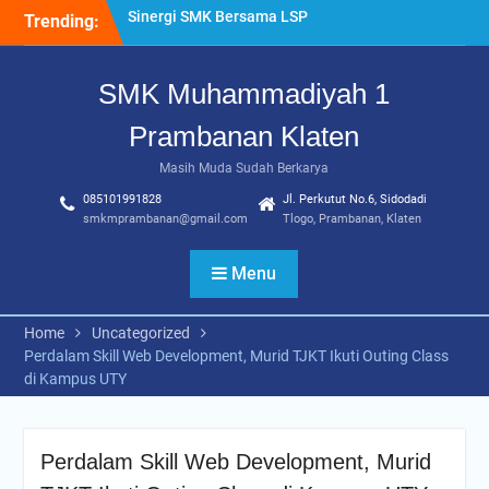
Skip
Trending:
“Pesantren Ramadan”
to
Sebagai Momentum
content
Bermuhasabah dan
SMK Muhammadiyah 1
Perbaikan Diri
205 Murid Baru Ikuti Fortasi
Prambanan Klaten
dan MPLS, SMK
Muhammadiyah 1
Masih Muda Sudah Berkarya
Prambanan Klaten Perkuat
085101991828
Jl. Perkutut No.6, Sidodadi
Komitmen Sekolah Ramah
smkmprambanan@gmail.com
Tlogo, Prambanan, Klaten
Anak
Uji Kompetensi Keahlian:
Menu
Sinergi SMK Bersama LSP
dalam Mencetak Lulusan
Kompeten dan Siap Kerja
Home
Uncategorized
Perdalam Skill Web Development, Murid TJKT Ikuti Outing Class
di Kampus UTY
Perdalam Skill Web Development, Murid