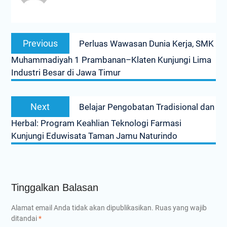
Navigasi
Previous
Previous
Perluas Wawasan Dunia Kerja, SMK
pos
post:
Muhammadiyah 1 Prambanan–Klaten Kunjungi Lima
Industri Besar di Jawa Timur
Next
Next
Belajar Pengobatan Tradisional dan
post:
Herbal: Program Keahlian Teknologi Farmasi
Kunjungi Eduwisata Taman Jamu Naturindo
Tinggalkan Balasan
Alamat email Anda tidak akan dipublikasikan.
Ruas yang wajib
ditandai
*