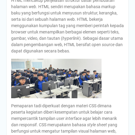
HTML mencakup penjelasan struktur dasar pembuatan
halaman
web
. HTML sendiri merupakan bahasa
markup
baku yang berfungsi untuk menyusun struktur, kerangka,
serta isi dari sebuah halaman web. HTML bekerja
menggunakan kumpulan tag yang memberi perintah kepada
browser untuk menampilkan berbagai elemen seperti teks,
gambar, video, dan tautan (
hyperlink
). Sebagai dasar utama
dalam pengembangan web, HTML bersifat
open source
dan
dapat digunakan secara bebas.
Pemaparan tadi diperkuat dengan materi CSS dimana
peserta kegiatan diberi kesempatan untuk belajar cara
mempercantik tampilan
user interface
agar lebih menarik
dan responsif. CSS merupakann bahasa
style sheet
yang
berfungsi untuk mengatur tampilan visual halaman web,