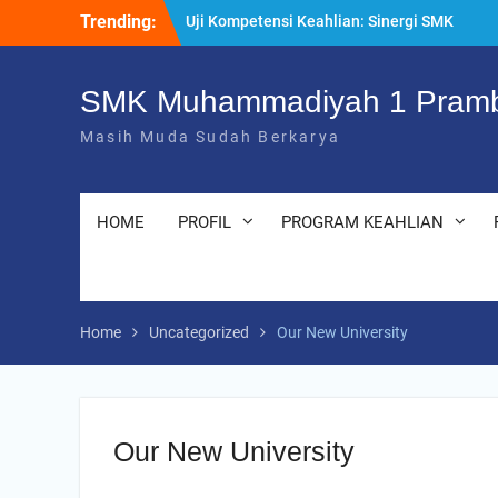
Skip
Uji Kompetensi Keahlian: Sinergi SMK
Trending:
to
Bersama LSP dalam Mencetak Lulusan
content
Kompeten dan Siap Kerja
“Pesantren Ramadan” Sebagai Momentum
SMK Muhammadiyah 1 Pramb
Bermuhasabah dan Perbaikan Diri
205 Murid Baru Ikuti Fortasi dan MPLS,
Masih Muda Sudah Berkarya
SMK Muhammadiyah 1 Prambanan Klaten
Perkuat Komitmen Sekolah Ramah Anak
HOME
PROFIL
PROGRAM KEAHLIAN
Home
Uncategorized
Our New University
Our New University