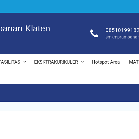
anan Klaten
0851019918
smkmprambanan
FASILITAS
EKSKTRAKURIKULER
Hotspot Area
MAT