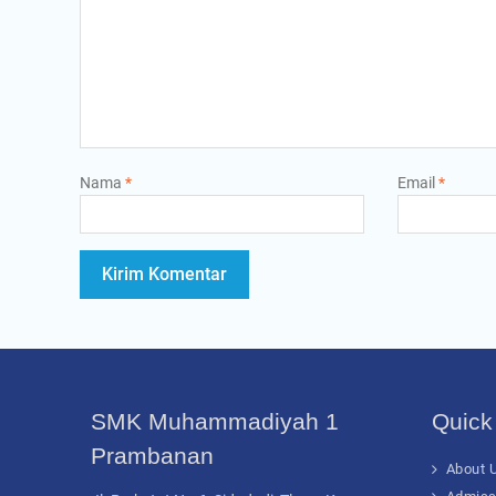
Nama
*
Email
*
SMK Muhammadiyah 1
Quick
Prambanan
About U