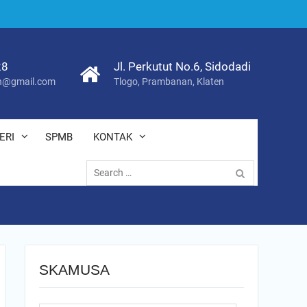
28
Jl. Perkutut No.6, Sidodadi
@gmail.com
Tlogo, Prambanan, Klaten
ERI
SPMB
KONTAK
Search
for:
SKAMUSA
Search