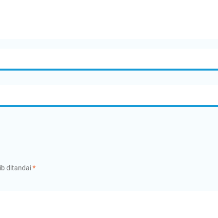
ib ditandai
*