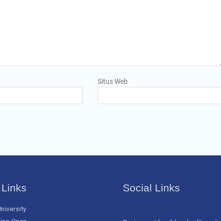
Situs Web
 Links
Social Links
niversity