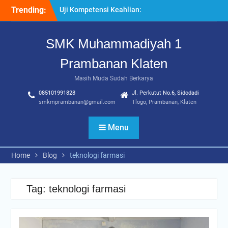
Skip
Sinergi SMK Bersama LSP
Trending:
to
dalam Mencetak Lulusan
content
Kompeten dan Siap Kerja
SMK Muhammadiyah 1
“Pesantren Ramadan”
Sebagai Momentum
Prambanan Klaten
Bermuhasabah dan
Perbaikan Diri
Masih Muda Sudah Berkarya
205 Murid Baru Ikuti Fortasi
085101991828
Jl. Perkutut No.6, Sidodadi
dan MPLS, SMK
smkmprambanan@gmail.com
Tlogo, Prambanan, Klaten
Muhammadiyah 1
Prambanan Klaten Perkuat
Komitmen Sekolah Ramah
Menu
Anak
Home
Blog
teknologi farmasi
Tag:
teknologi farmasi