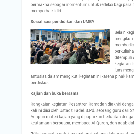
bermakna sebagai momentum untuk refleksi bagi para 
memperbaiki diri.
Sosialisasi pendidikan dari UMBY
Selain ke
mengikuti 
memberika
perkuliaha
ditempuh s
kegiatan 
luas meng
antusias dalam mengikuti kegiatan ini karena pihak k
berdiskusi.
Kajian dan buka bersama
Rangkaian kegiatan Pesantren Ramadan diakhiri deng
kali ini diisi oleh Ustadz Fadel, S.Pd. seorang guru 
Adapun materi kajian yang dipaparkan berkaitan deng
keutamaan berpuasa, membaca Al-Quran, dan adab da
“Kita berusaha untuk memahami bahasa dalam ayat-aya