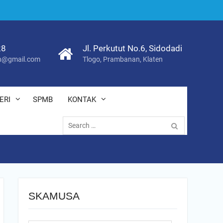
28
Jl. Perkutut No.6, Sidodadi
@gmail.com
Tlogo, Prambanan, Klaten
ERI
SPMB
KONTAK
Search
for:
SKAMUSA
Search