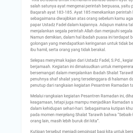
salah satunya ayat mengenai perintah berpuasa, yaitu p
Baqarah ayat 183-185. Ayat 185 menekankan perintah
sebagaimana diwajibkan atas orang sebelum kamu aga
papar Ustadz Fadel dalam kajiannya. Adapun makna tak
menjalankan segala perintah Allah dan menjauhi segala
Namun demikian, dalam hal ibadah puasa ini terdapat 
golongan yang mendapatkan keringanan untuk tidak berpu
ibu hamil, serta orang yang tidak berakal.
Selepas menyimak kajian dari Ustadz Fadel, S.Pd., keg
berjamaah. Kegiatan ini dimaksudkan untuk mempererat
bersemangat dalam menjalankan ibadah Shalat Tarawih b
penuhnya shaf shalat yang terselenggara di halaman
penutup dari rangkaian kegiatan Pesantren Ramadan ta
Melalui rangkaian kegiatan Pesantren Ramadan ini, di
keagamaan, tetapi juga mampu menjadikan Ramadan s
dalam kehidupan sehari-hari. Sebagaimana kutipan khutb
pada momen menjelang Shalat Tarawih bahwa “Sebaik-baik
orang lain, masih lebih buruk diri kita”.
Kutipan tersebut menjadi pengingat bagi kita untuk ber