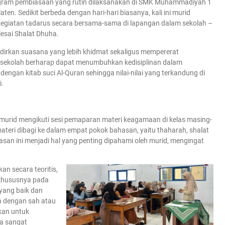
ogram pembiasaan yang rutin dilaksanakan di SMK Muhammadiyah 1
en. Sedikit berbeda dengan hari-hari biasanya, kali ini murid
egiatan tadarus secara bersama-sama di lapangan dalam sekolah –
lesai Shalat Dhuha.
irkan suasana yang lebih khidmat sekaligus mempererat
i, sekolah berharap dapat menumbuhkan kedisiplinan dalam
ngan kitab suci Al-Quran sehingga nilai-nilai yang terkandung di
i.
murid mengikuti sesi pemaparan materi keagamaan di kelas masing-
ateri dibagi ke dalam empat pokok bahasan, yaitu thaharah, shalat
asan ini menjadi hal yang penting dipahami oleh murid, mengingat
an secara teoritis,
 khususnya pada
 yang baik dan
an dengan sah atau
kan untuk
a sangat