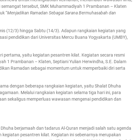
i semangat tersebut, SMK Muhammadiyah 1 Prambanan – Klaten
uk “
Menjadikan Ramadan Sebagai Sarana Bermuhasabah dan
amis (12/3) hingga Sabtu (14/3). Adapun rangkaian kegiatan yang
lisasi pendidikan dari Universitas Mercu Buana Yogyakarta (UMBY),
i pertama, yaitu kegiatan pesantren kilat. Kegiatan secara resmi
h 1 Prambanan – Klaten, Septiani Yulian Herwindha, S.E. Dalam
ikan Ramadan sebagai momentum untuk memperbaiki diri serta
rtama dengan beberapa rangkaian kegiatan, yaitu Shalat Dhuha
gamaan. Melalui rangkaian kegiatan selama tiga hari ini, para
an sekaligus memperluas wawasan mengenai pendidikan dan
 Dhuha berjamaah dan tadarus Al-Quran menjadi salah satu agenda
 kegiatan pesantren kilat. Kegiatan ini sebenarnya merupakan