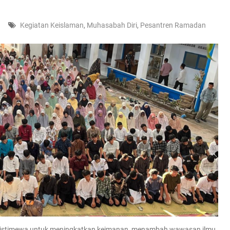
I
Kegiatan Keislaman
,
Muhasabah Diri
,
Pesantren Ramadan
 istimewa untuk meningkatkan keimanan, menambah wawasan ilmu,