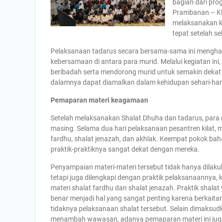
bagian dari pr
Prambanan – Klat
melaksanakan k
tepat setelah se
Pelaksanaan tadarus secara bersama-sama ini menghad
kebersamaan di antara para murid. Melalui kegiatan in
beribadah serta mendorong murid untuk semakin dekat de
dalamnya dapat diamalkan dalam kehidupan sehari-har
Pemaparan materi keagamaan
Setelah melaksanakan Shalat Dhuha dan tadarus, para 
masing. Selama dua hari pelaksanaan pesantren kilat, m
fardhu, shalat jenazah, dan akhlak. Keempat pokok bah
praktik-praktiknya sangat dekat dengan mereka.
Penyampaian materi-materi tersebut tidak hanya dilakuk
tetapi juga dilengkapi dengan praktik pelaksanaannya,
materi shalat fardhu dan shalat jenazah. Praktik shalat
benar menjadi hal yang sangat penting karena berkait
tidaknya pelaksanaan shalat tersebut. Selain dimaksud
menambah wawasan, adanya pemaparan materi ini jug