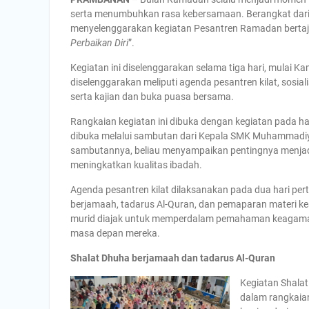
serta menumbuhkan rasa kebersamaan. Berangkat dar
menyelenggarakan kegiatan Pesantren Ramadan bertaj
Perbaikan Diri
”.
Kegiatan ini diselenggarakan selama tiga hari, mulai K
diselenggarakan meliputi agenda pesantren kilat, sosia
serta kajian dan buka puasa bersama.
Rangkaian kegiatan ini dibuka dengan kegiatan pada har
dibuka melalui sambutan dari Kepala SMK Muhammadiya
sambutannya, beliau menyampaikan pentingnya menjad
meningkatkan kualitas ibadah.
Agenda pesantren kilat dilaksanakan pada dua hari pe
berjamaah, tadarus Al-Quran, dan pemaparan materi kea
murid diajak untuk memperdalam pemahaman keagama
masa depan mereka.
Shalat Dhuha berjamaah dan tadarus Al-Quran
Kegiatan Shalat
dalam rangkaian