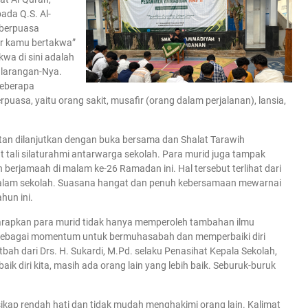
ada Q.S. Al-
 berpuasa
r kamu bertakwa”
wa di sini adalah
 larangan-Nya.
beberapa
asa, yaitu orang sakit, musafir (orang dalam perjalanan), lansia,
iatan dilanjutkan dengan buka bersama dan Shalat Tarawih
 tali silaturahmi antarwarga sekolah. Para murid juga tampak
erjamaah di malam ke-26 Ramadan ini. Hal tersebut terlihat dari
 dalam sekolah. Suasana hangat dan penuh kebersamaan mewarnai
hun ini.
harapkan para murid tidak hanya memperoleh tambahan ilmu
ebagai momentum untuk bermuhasabah dan memperbaiki diri
ah dari Drs. H. Sukardi, M.Pd. selaku Penasihat Kepala Sekolah,
 diri kita, masih ada orang lain yang lebih baik. Seburuk-buruk
sikap rendah hati dan tidak mudah menghakimi orang lain. Kalimat