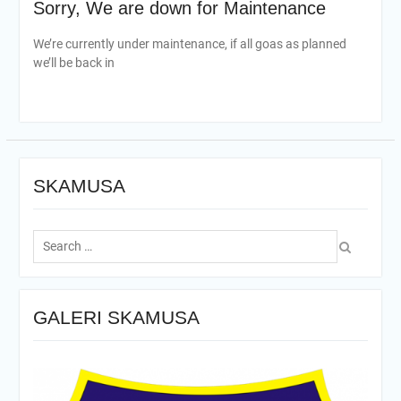
Sorry, We are down for
Maintenance
We’re currently under maintenance, if all goas as planned
we’ll be back in
SKAMUSA
Search
for:
GALERI SKAMUSA