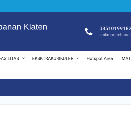
anan Klaten
0851019918
smkmprambanan
FASILITAS
EKSKTRAKURIKULER
Hotspot Area
MAT