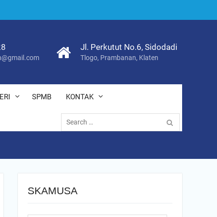
28
Jl. Perkutut No.6, Sidodadi
@gmail.com
Tlogo, Prambanan, Klaten
ERI
SPMB
KONTAK
Search
for:
SKAMUSA
Search