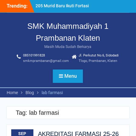
Skip
Trending:
205 Murid Baru Ikuti Fortasi
to
dan MPLS, SMK
content
Muhammadiyah 1
SMK Muhammadiyah 1
Prambanan Klaten Perkuat
Komitmen Sekolah Ramah
Prambanan Klaten
Anak
Uji Kompetensi Keahlian:
Masih Muda Sudah Berkarya
Sinergi SMK Bersama LSP
085101991828
Jl. Perkutut No.6, Sidodadi
dalam Mencetak Lulusan
smkmprambanan@gmail.com
Tlogo, Prambanan, Klaten
Kompeten dan Siap Kerja
“Pesantren Ramadan”
Menu
Sebagai Momentum
Bermuhasabah dan
Perbaikan Diri
Home
Blog
lab farmasi
Tag:
lab farmasi
AKREDITASI FARMASI 25-26
SEP