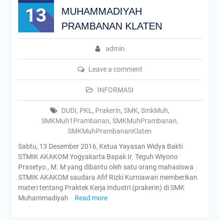
13
MUHAMMADIYAH
PRAMBANAN KLATEN
admin
Leave a comment
INFORMASI
DUDI
,
PKL
,
Prakerin
,
SMK
,
SmkMuh
,
SMKMuh1Prambanan
,
SMKMuhPrambanan
,
SMKMuhPrambananKlaten
Sabtu, 13 Desember 2016, Ketua Yayasan Widya Bakti
STMIK AKAKOM Yogyakarta Bapak Ir. Teguh Wiyono
Prasetyo., M. M yang dibantu oleh satu orang mahasiswa
STMIK AKAKOM saudara Afif Rizki Kurniawan memberikan
materi tentang Praktek Kerja Industri (prakerin) di SMK
Muhammadiyah
Read more