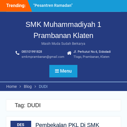
Skip
Trending:
“Pesantren Ramadan”
to
Sebagai Momentum
content
Bermuhasabah dan
SMK Muhammadiyah 1
Perbaikan Diri
205 Murid Baru Ikuti Fortasi
Prambanan Klaten
dan MPLS, SMK
Muhammadiyah 1
Masih Muda Sudah Berkarya
Prambanan Klaten Perkuat
085101991828
Jl. Perkutut No.6, Sidodadi
Komitmen Sekolah Ramah
smkmprambanan@gmail.com
Tlogo, Prambanan, Klaten
Anak
Uji Kompetensi Keahlian:
Menu
Sinergi SMK Bersama LSP
dalam Mencetak Lulusan
Kompeten dan Siap Kerja
Home
Blog
DUDI
Tag:
DUDI
Pembekalan PKL Di SMK
DES