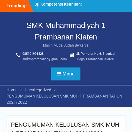
Skip
Kompeten dan Siap Kerja
Trending:
to
“Pesantren Ramadan”
content
Sebagai Momentum
SMK Muhammadiyah 1
Bermuhasabah dan
Perbaikan Diri
Prambanan Klaten
205 Murid Baru Ikuti Fortasi
dan MPLS, SMK
Masih Muda Sudah Berkarya
Muhammadiyah 1
085101991828
Jl. Perkutut No.6, Sidodadi
Prambanan Klaten Perkuat
smkmprambanan@gmail.com
Tlogo, Prambanan, Klaten
Komitmen Sekolah Ramah
Anak
Menu
Home
Uncategorized
PENGUMUMAN KELULUSAN SMK MUH 1 PRAMBANAN TAHUN
2021/2022
PENGUMUMAN KELULUSAN SMK MUH