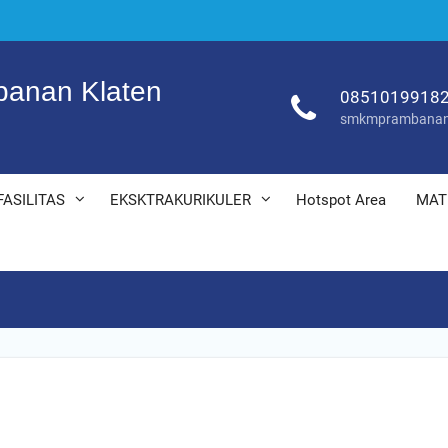
anan Klaten
0851019918
smkmprambanan
FASILITAS
EKSKTRAKURIKULER
Hotspot Area
MAT