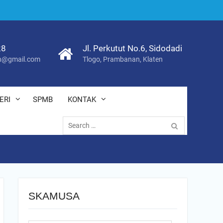
28
Jl. Perkutut No.6, Sidodadi
@gmail.com
Tlogo, Prambanan, Klaten
ERI
SPMB
KONTAK
Search
for:
SKAMUSA
Search