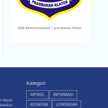
SMK Muhammadiyah 1 prambanan Klaten
Kategori
ARTIKEL
INFORMASI
r aliquet.
KEGIATAN
LOWONGAN
 bibendum