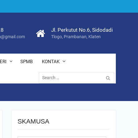
28
Jl. Perkutut No.6, Sidodadi
@gmail.com
Tlogo, Prambanan, Klaten
ERI
SPMB
KONTAK
Search
for:
SKAMUSA
Search