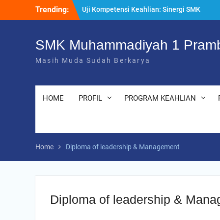
Skip
Trending:
Uji Kompetensi Keahlian: Sinergi SMK
to
Bersama LSP dalam Mencetak Lulusan
content
Kompeten dan Siap Kerja
“Pesantren Ramadan” Sebagai Momentum
SMK Muhammadiyah 1 Pramb
Bermuhasabah dan Perbaikan Diri
Masih Muda Sudah Berkarya
205 Murid Baru Ikuti Fortasi dan MPLS,
SMK Muhammadiyah 1 Prambanan Klaten
Perkuat Komitmen Sekolah Ramah Anak
HOME
PROFIL
PROGRAM KEAHLIAN
Home
Diploma of leadership & Management
Diploma of leadership & Man