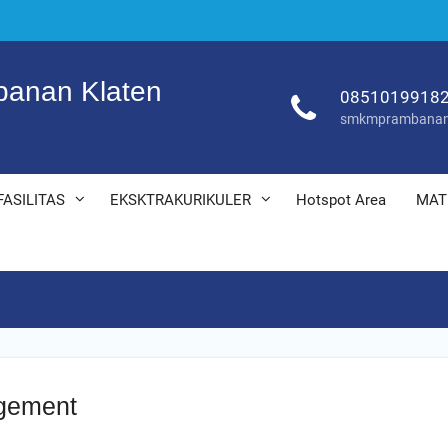
anan Klaten
0851019918
smkmprambanan
FASILITAS
EKSKTRAKURIKULER
Hotspot Area
MAT
agement