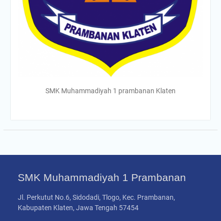
SMK Muhammadiyah 1 prambanan Klaten
SMK Muhammadiyah 1 Prambanan
Jl. Perkutut No.6, Sidodadi, Tlogo, Kec. Prambanan,
Kabupaten Klaten, Jawa Tengah 57454