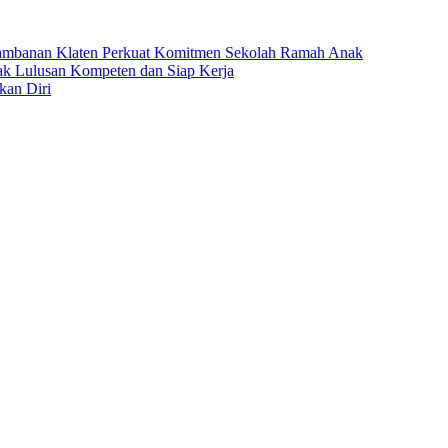
ambanan Klaten Perkuat Komitmen Sekolah Ramah Anak
k Lulusan Kompeten dan Siap Kerja
kan Diri