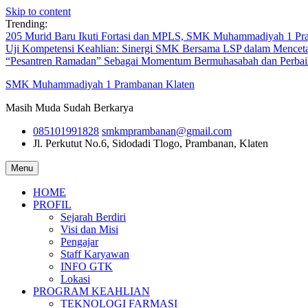
Skip to content
Trending:
205 Murid Baru Ikuti Fortasi dan MPLS, SMK Muhammadiyah 1 Pr
Uji Kompetensi Keahlian: Sinergi SMK Bersama LSP dalam Menceta
“Pesantren Ramadan” Sebagai Momentum Bermuhasabah dan Perbai
SMK Muhammadiyah 1 Prambanan Klaten
Masih Muda Sudah Berkarya
085101991828
smkmprambanan@gmail.com
Jl. Perkutut No.6, Sidodadi
Tlogo, Prambanan, Klaten
Menu
HOME
PROFIL
Sejarah Berdiri
Visi dan Misi
Pengajar
Staff Karyawan
INFO GTK
Lokasi
PROGRAM KEAHLIAN
TEKNOLOGI FARMASI