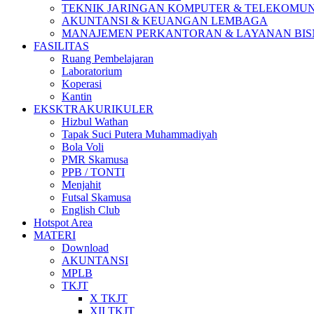
TEKNIK JARINGAN KOMPUTER & TELEKOMUN
AKUNTANSI & KEUANGAN LEMBAGA
MANAJEMEN PERKANTORAN & LAYANAN BIS
FASILITAS
Ruang Pembelajaran
Laboratorium
Koperasi
Kantin
EKSKTRAKURIKULER
Hizbul Wathan
Tapak Suci Putera Muhammadiyah
Bola Voli
PMR Skamusa
PPB / TONTI
Menjahit
Futsal Skamusa
English Club
Hotspot Area
MATERI
Download
AKUNTANSI
MPLB
TKJT
X TKJT
XII TKJT