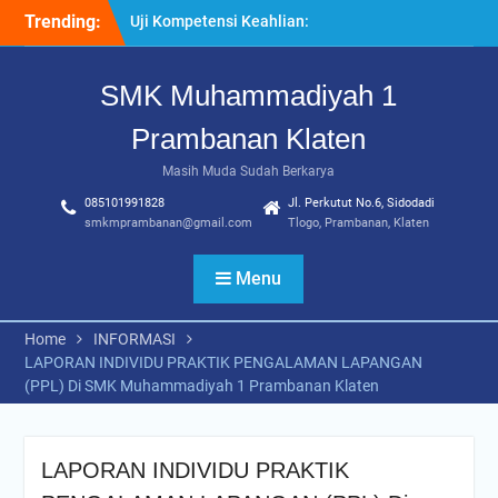
Skip
Trending:
Uji Kompetensi Keahlian:
to
Sinergi SMK Bersama LSP
content
dalam Mencetak Lulusan
SMK Muhammadiyah 1
Kompeten dan Siap Kerja
“Pesantren Ramadan”
Prambanan Klaten
Sebagai Momentum
Bermuhasabah dan
Masih Muda Sudah Berkarya
Perbaikan Diri
085101991828
Jl. Perkutut No.6, Sidodadi
205 Murid Baru Ikuti Fortasi
smkmprambanan@gmail.com
Tlogo, Prambanan, Klaten
dan MPLS, SMK
Muhammadiyah 1
Menu
Prambanan Klaten Perkuat
Komitmen Sekolah Ramah
Anak
Home
INFORMASI
LAPORAN INDIVIDU PRAKTIK PENGALAMAN LAPANGAN
(PPL) Di SMK Muhammadiyah 1 Prambanan Klaten
LAPORAN INDIVIDU PRAKTIK